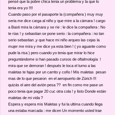
pensé que la pobre chica tenia un problema y la que lo
tenia era yo !!!!
Cuando paso por el pasaporte la (compañera ) muy muy
seria me dice carga al niño y que mire a la cámara ! cargo
a Basti mira la cámara y se ríe : le dice la compañera : No
te rías ! y sebastian se pone serio : la compañera : no tan
serio sebastian ,y que hace mi niño arqueo las cejas la
mujer me mira y me dice ya esta bien ! ( yo aguante como
pude la risa ) pero cuando yo tenia que mirar lo hice
preguntándome si han pasado cursos de oftalmología !
mira que se demoran ! después le toca el turno a las
maletas te fajas por un carrito y coño ! Mis maletas pesan
mas de lo que pesaron en el aeropuerto de Zürich !!!
quizás el aire del avión pesa ?? en fin como me pase un
poco tenia que pagar 20 cuc otra cola ! y listo Donde están
maletas de mi vida ?
Espera y espera mis Maletas y fui la ultima cuando llega
una estaba marcada : me dicen Un momento usted trae