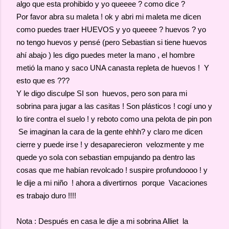
algo que esta prohibido y yo queeee ? como dice ?
Por favor abra su maleta ! ok y abri mi maleta me dicen
como puedes traer HUEVOS y yo queeee ? huevos ? yo
no tengo huevos y pensé (pero Sebastian si tiene huevos
ahí abajo ) les digo puedes meter la mano , el hombre
metió la mano y saco UNA canasta repleta de huevos ! Y
esto que es ???
Y le digo disculpe SI son huevos, pero son para mi
sobrina para jugar a las casitas ! Son plásticos ! cogí uno y
lo tire contra el suelo ! y reboto como una pelota de pin pon
Se imaginan la cara de la gente ehhh? y claro me dicen
cierre y puede irse ! y desaparecieron velozmente y me
quede yo sola con sebastian empujando pa dentro las
cosas que me habían revolcado ! suspire profundoooo ! y
le dije a mi niño ! ahora a divertirnos porque Vacaciones
es trabajo duro !!!!
Nota : Después en casa le dije a mi sobrina Alliet la