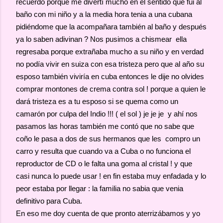
recuerdo porque me divertí mucho en el sentido que fui al
baño con mi niño y a la media hora tenia a una cubana
pidiéndome que la acompañara también al baño y después
ya lo saben adivinan ? Nos pusimos a chismear ella
regresaba porque extrañaba mucho a su niño y en verdad
no podía vivir en suiza con esa tristeza pero que al año su
esposo también viviría en cuba entonces le dije no olvides
comprar montones de crema contra sol ! porque a quien le
dará tristeza es a tu esposo si se quema como un
camarón por culpa del Indio !!! ( el sol ) je je je y ahí nos
pasamos las horas también me contó que no sabe que
coño le pasa a dos de sus hermanos que les compro un
carro y resulta que cuando va a Cuba o no funciona el
reproductor de CD o le falta una goma al cristal ! y que
casi nunca lo puede usar ! en fin estaba muy enfadada y lo
peor estaba por llegar : la familia no sabia que venia
definitivo para Cuba.
En eso me doy cuenta de que pronto aterrizábamos y yo