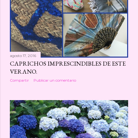
a
s
agosto 17, 2016
CAPRICHOS IMPRESCINDIBLES DE ESTE
VERANO.
Compartir
Publicar un comentario