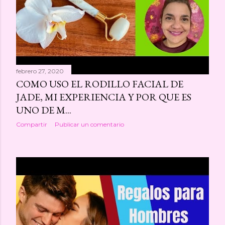
a
s
febrero 27, 2020
COMO USO EL RODILLO FACIAL DE
JADE, MI EXPERIENCIA Y POR QUE ES
UNO DE M...
Compartir
Publicar un comentario