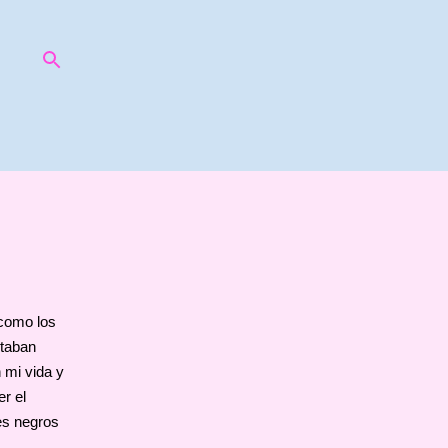
 como los
staban
 mi vida y
er el
es negros