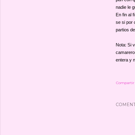
nadie le 
En fin al
se si por
partios de 
Nota: Si 
camarero 
entera y 
Compartir
COMENT