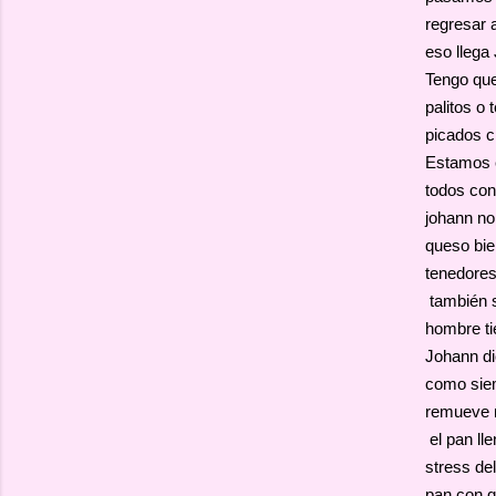
regresar 
eso llega
Tengo que
palitos o
picados c
Estamos e
todos con
johann no
queso bi
tenedores
también s
hombre ti
Johann di
como siem
remueve 
el pan lle
stress de
pan con q