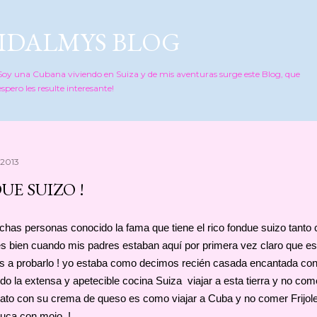
Ir al contenido principal
IDALMYS BLOG
Soy una Cubana viviendo en Suiza y de mis aventuras surge este Blog, que
espero les resulte interesante!
 2013
UE SUIZO !
has personas conocido la fama que tiene el rico fondue suizo tanto
s bien cuando mis padres estaban aquí por primera vez claro que e
s a probarlo ! yo estaba como decimos recién casada encantada con
do la extensa y apetecible cocina Suiza viajar a esta tierra y no com
ato con su crema de queso es como viajar a Cuba y no comer Frijol
yuca con mojo !