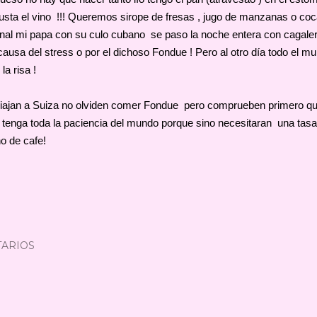
gusta el vino !!! Queremos sirope de fresas , jugo de manzanas o coca
 final mi papa con su culo cubano se paso la noche entera con cagaler
 causa del stress o por el dichoso Fondue ! Pero al otro día todo el m
la risa !
viajan a Suiza no olviden comer Fondue pero comprueben primero qu
tenga toda la paciencia del mundo porque sino necesitaran una tasa
no de cafe!
ARIOS