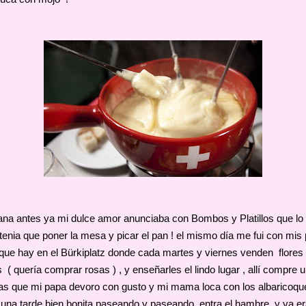
a antes ya mi dulce amor anunciaba con Bombos y Platillos que lo 
 tenia que poner la mesa y picar el pan ! el mismo día me fui con mis 
ue hay en el Bürkiplatz donde cada martes y viernes venden flores
 ( quería comprar rosas ) , y enseñarles el lindo lugar , allí compre 
s que mi papa devoro con gusto y mi mama loca con los albaricoque
na tarde bien bonita paseando y paseando entra el hambre y ya er