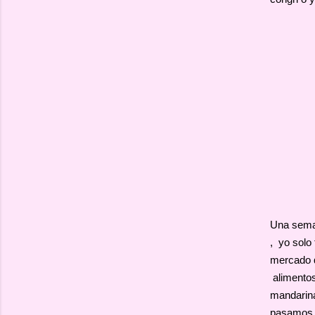
Una seman
, yo solo
mercado q
alimentos
mandarina
pasamos u