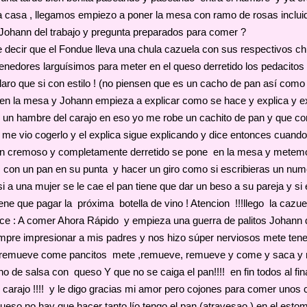
a casa , llegamos empiezo a poner la mesa con ramo de rosas inclui
 Johann del trabajo y pregunta preparados para comer ?
 decir que el Fondue lleva una chula cazuela con sus respectivos chu
 tenedores larguísimos para meter en el queso derretido los pedacitos
laro que si con estilo ! (no piensen que es un cacho de pan así como 
n la mesa y Johann empieza a explicar como se hace y explica y ex
 un hambre del carajo en eso yo me robe un cachito de pan y que co
 me vio cogerlo y el explica sigue explicando y dice entonces cuando
en cremoso y completamente derretido se pone en la mesa y metem
 con un pan en su punta y hacer un giro como si escribieras un num
i a una mujer se le cae el pan tiene que dar un beso a su pareja y si
ene que pagar la próxima botella de vino ! Atencion !!!llego la cazu
ce : A comer Ahora Rápido y empieza una guerra de palitos Johann 
pre impresionar a mis padres y nos hizo súper nerviosos mete ten
remueve come pancitos mete ,remueve, remueve y come y saca y
no de salsa con queso Y que no se caiga el pan!!!! en fin todos al fin
l carajo !!!! y le digo gracias mi amor pero cojones para comer unos
ueso no hay que hacer tanto lío tengo el pan (atravesao ) en el esto