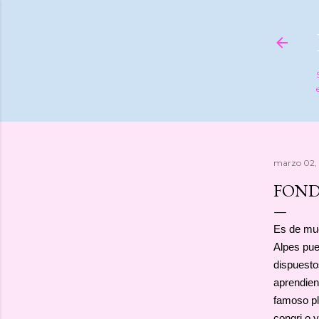
marzo 02,
FOND
Es de muc
Alpes pue
dispuesto
aprendien
famoso pl
congri o 