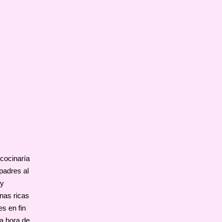
cocinaría
padres al
 y
unas ricas
s en fin
a hora de