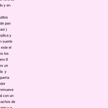
do y en
litos
 de pan
asi )
plica y
n suerte
 este el
os los
ero 8
 es un
ela y
quería
edor
 remueve
al con un
 cachos de
mago y a