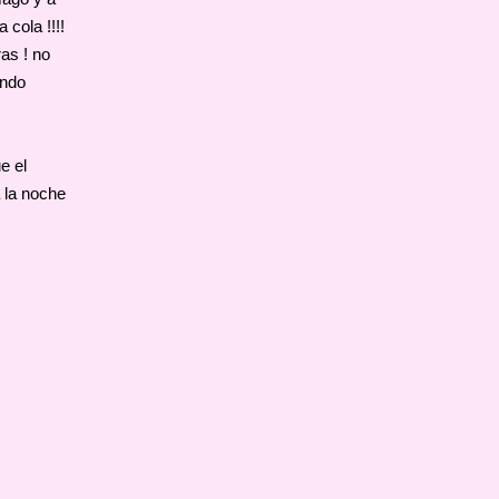
 cola !!!!
as ! no
undo
e el
 la noche