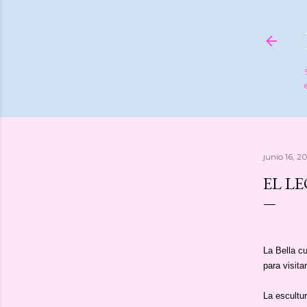
junio 16, 2
EL L
La Bella cu
para visit
La escultu