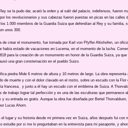
ey se la pudo dar, acató la orden y al salir del palacio, indefensos, fueron 
por los revolucionarios y sus cabezas fueron puestas en picas en las calles d
 los 1.000 miembros de la Guardia Suiza que defendían al Rey y su familia, s
ron unos 300.
va de crear el monumento, fue tomada por Karl von Pfyffer Altishofen, un oficia
e había estado de vacaciones en Lucerna, en el momento de la lucha. Comen
1818 para la creación de un monumento en honor de la Guardia Suiza, ya que
usó una gran consternación en el pueblo Suizo.
fica piedra Mide 6 metros de altura y 10 metros de largo. La obra representa 
do de muerte y con el dolor clavado en el rostro, sobre un escudo con la Flor 
ía francesa, y junto a él hay un escudo con el emblema de Suiza. A Thorval
s de trabajo lograr tal perfección y es una de las esculturas que permanece al 
y y su entrada es gratis. Aunque la obra fue diseñada por Bertel Thorvaldsen,
por Lucas Ahorn.
 el lugar y su historia desde mi primera vez en Suiza, años después fui con 
lo estudie por si me lo preguntaban en la entrevista para mi pasaporte, y aho