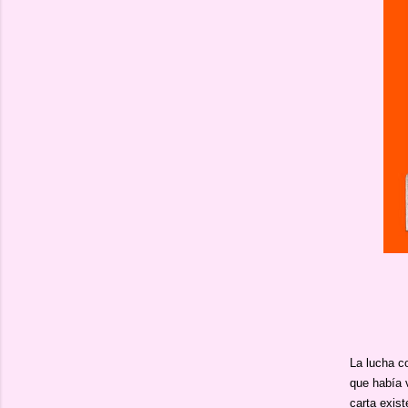
La lucha c
que había v
carta exist