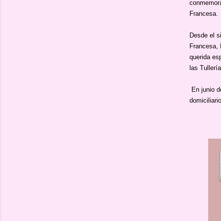
conmemorar
Francesa.
Desde el s
Francesa, 
querida esp
las Tullerí
En junio d
domiciliari