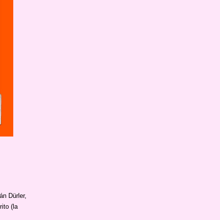
n Dürler,
ito (la