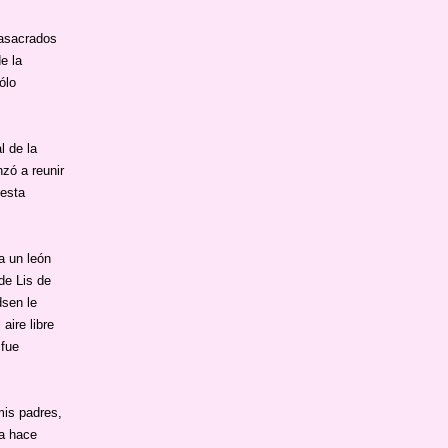
masacrados
e la
ólo
l de la
zó a reunir
 esta
a un león
de Lis de
dsen le
aire libre
 fue
mis padres,
ra hace