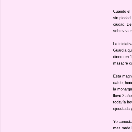
Cuando el R
sin piedad 
ciudad. De
sobrevivie
La iniciati
Guardia qu
dinero en 
masacre ca
Esta magni
caído, heri
la monarqu
llevó 2 año
todavía ho
ejecutada 
Yo conocía
mas tarde 