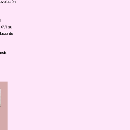
evolución
l
s XVI su
lacio de
resto