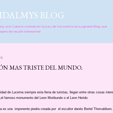
Ir al contenido principal
IDALMYS BLOG
Soy una Cubana viviendo en Suiza y de mis aventuras surge este Blog, que
espero les resulte interesante!
015
EÓN MAS TRISTE DEL MUNDO.
idad de Lucerna siempre esta llena de turistas, llegan entre otras cosas inte
ar,el famoso monumento del Leon Moribundo o el Leon Herido.
ra es una imponente piedra creada por el escultor danés Bertel Thorvaldsen,