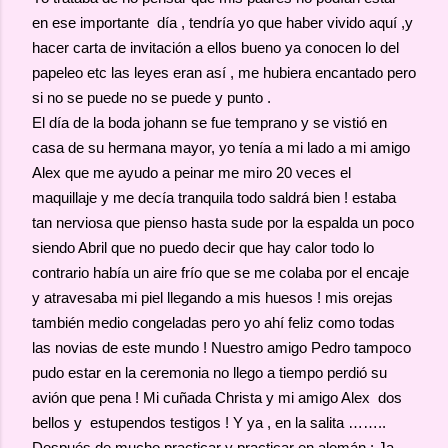
en ese importante día , tendría yo que haber vivido aquí ,y
hacer carta de invitación a ellos bueno ya conocen lo del
papeleo etc las leyes eran así , me hubiera encantado pero
si no se puede no se puede y punto .
El día de la boda johann se fue temprano y se vistió en
casa de su hermana mayor, yo tenía a mi lado a mi amigo
Alex que me ayudo a peinar me miro 20 veces el
maquillaje y me decía tranquila todo saldrá bien ! estaba
tan nerviosa que pienso hasta sude por la espalda un poco
siendo Abril que no puedo decir que hay calor todo lo
contrario había un aire frío que se me colaba por el encaje
y atravesaba mi piel llegando a mis huesos ! mis orejas
también medio congeladas pero yo ahí feliz como todas
las novias de este mundo ! Nuestro amigo Pedro tampoco
pudo estar en la ceremonia no llego a tiempo perdió su
avión que pena ! Mi cuñada Christa y mi amigo Alex dos
bellos y estupendos testigos ! Y ya , en la salita ……..
Después de mucho practicar y practicar en alemán : Ja