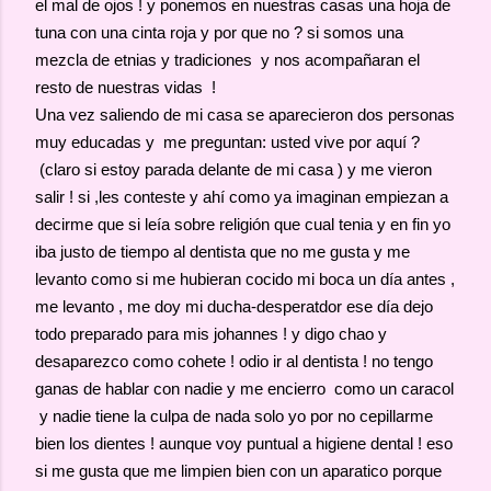
el mal de ojos ! y ponemos en nuestras casas una hoja de
tuna con una cinta roja y por que no ? si somos una
mezcla de etnias y tradiciones y nos acompañaran el
resto de nuestras vidas !
Una vez saliendo de mi casa se aparecieron dos personas
muy educadas y me preguntan: usted vive por aquí ?
(claro si estoy parada delante de mi casa ) y me vieron
salir ! si ,les conteste y ahí como ya imaginan empiezan a
decirme que si leía sobre religión que cual tenia y en fin yo
iba justo de tiempo al dentista que no me gusta y me
levanto como si me hubieran cocido mi boca un día antes ,
me levanto , me doy mi ducha-desperatdor ese día dejo
todo preparado para mis johannes ! y digo chao y
desaparezco como cohete ! odio ir al dentista ! no tengo
ganas de hablar con nadie y me encierro como un caracol
y nadie tiene la culpa de nada solo yo por no cepillarme
bien los dientes ! aunque voy puntual a higiene dental ! eso
si me gusta que me limpien bien con un aparatico porque