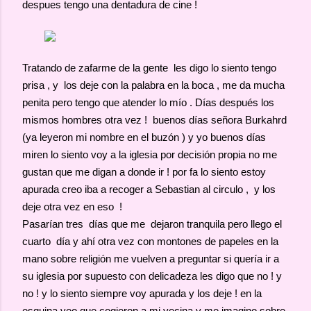
despues tengo una dentadura de cine !
Tratando de zafarme de la gente les digo lo siento tengo
prisa , y los deje con la palabra en la boca , me da mucha
penita pero tengo que atender lo mío . Días después los
mismos hombres otra vez ! buenos días señora Burkahrd
(ya leyeron mi nombre en el buzón ) y yo buenos días
miren lo siento voy a la iglesia por decisión propia no me
gustan que me digan a donde ir ! por fa lo siento estoy
apurada creo iba a recoger a Sebastian al circulo , y los
deje otra vez en eso !
Pasarían tres días que me dejaron tranquila pero llego el
cuarto día y ahí otra vez con montones de papeles en la
mano sobre religión me vuelven a preguntar si quería ir a
su iglesia por supuesto con delicadeza les digo que no ! y
no ! y lo siento siempre voy apurada y los deje ! en la
esquina veo que cogieron a mi vecina y me imagino sobre