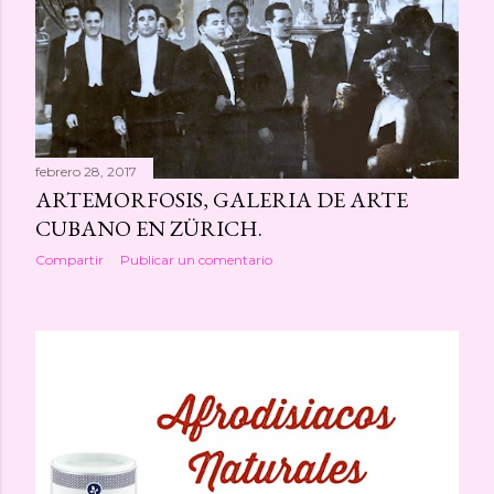
a
s
febrero 28, 2017
ARTEMORFOSIS, GALERIA DE ARTE
CUBANO EN ZÜRICH.
Compartir
Publicar un comentario