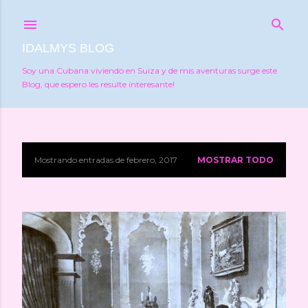
Ir al contenido principal
IDALMYS BLOG
Soy una Cubana viviendo en Suiza y de mis aventuras surge este
Blog, que espero les resulte interesante!
Mostrando entradas de febrero, 2017
MOSTRAR TODO
E
n
t
r
a
d