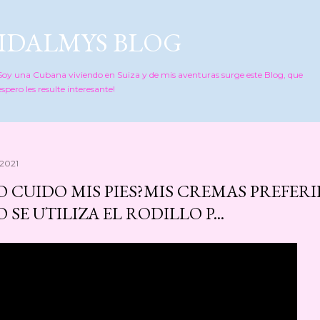
Ir al contenido principal
IDALMYS BLOG
Soy una Cubana viviendo en Suiza y de mis aventuras surge este Blog, que
espero les resulte interesante!
 2021
 CUIDO MIS PIES?MIS CREMAS PREFERI
SE UTILIZA EL RODILLO P...