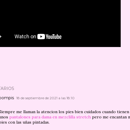
ARIOS
pompis
18 de septiembre de 2021 a las 18:10
Siempre me llaman la atencion los pies bien cuidados cuando tiene
unos
pantalones para dama en mezclilla stretch
pero me encantan m
pies con las uñas pintadas.