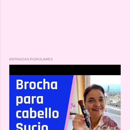
ENTRADAS POPULARES