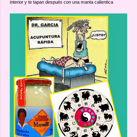
interior y te tapan después con una manta calientica