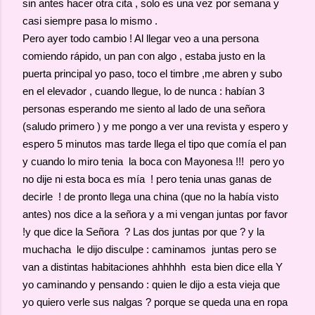
sin antes hacer otra cita , solo es una vez por semana y
casi siempre pasa lo mismo .
Pero ayer todo cambio ! Al llegar veo a una persona
comiendo rápido, un pan con algo , estaba justo en la
puerta principal yo paso, toco el timbre ,me abren y subo
en el elevador , cuando llegue, lo de nunca : habían 3
personas esperando me siento al lado de una señora
(saludo primero ) y me pongo a ver una revista y espero y
espero 5 minutos mas tarde llega el tipo que comía el pan
y cuando lo miro tenia la boca con Mayonesa !!! pero yo
no dije ni esta boca es mía ! pero tenia unas ganas de
decirle ! de pronto llega una china (que no la había visto
antes) nos dice a la señora y a mi vengan juntas por favor
!y que dice la Señora ? Las dos juntas por que ? y la
muchacha le dijo disculpe : caminamos juntas pero se
van a distintas habitaciones ahhhhh esta bien dice ella Y
yo caminando y pensando : quien le dijo a esta vieja que
yo quiero verle sus nalgas ? porque se queda una en ropa