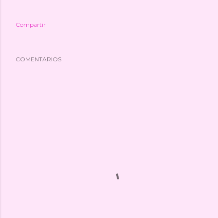
Compartir
COMENTARIOS